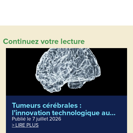
Continuez votre lecture
Tumeurs cérébrales :
l’innovation technologique au
service d’une prise en charge
Publié le 7 juillet 2026
> LIRE PLUS
toujours plus précise