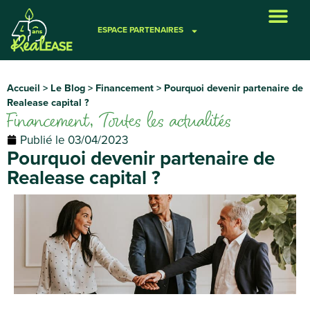
ESPACE PARTENAIRES
VOS BESOINS
NOS SOLUTIONS
REALEASE CAPITAL
FINANCER UN PROJET
Accueil
>
Le Blog
>
Financement
>
Pourquoi devenir partenaire de
Realease capital ?
Financement
,
Toutes les actualités
Publié le
03/04/2023
Pourquoi devenir partenaire de
Realease capital ?